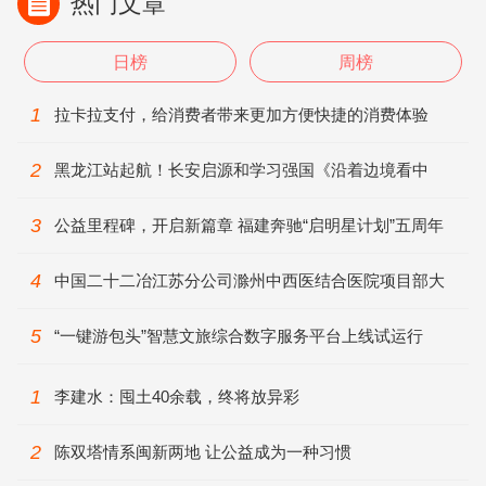
热门文章
日榜
周榜
1
拉卡拉支付，给消费者带来更加方便快捷的消费体验
2
黑龙江站起航！长安启源和学习强国《沿着边境看中
国》陪你领略大美边疆
3
公益里程碑，开启新篇章 福建奔驰“启明星计划”五周年
之际走进长汀
4
中国二十二冶江苏分公司滁州中西医结合医院项目部大
干快上保节点
5
“一键游包头”智慧文旅综合数字服务平台上线试运行
1
李建水：囤土40余载，终将放异彩
2
陈双塔情系闽新两地 让公益成为一种习惯