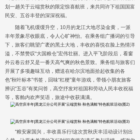
划一趟关于云端赏秋的限定惊喜航班，来共同许下祖国国富
民安、五谷丰登的深深祝福。
随着飞机缓缓升空，10月的龙江大地尽染金黄，一派
丰年景象尽收眼底，令人心旷神怡。在乘务组广播词的引导
下，旅客们眺望广袤的黑土大地，丰收的喜悦在脸上热情洋
溢，不禁赞叹“大国粮仓”宏伟壮丽。进入平飞阶段后，看窗
外云卷云舒又是一番天高气爽的秋色景致。乘务组与旅客们
开展了多项趣味互动，赠送在哈尔滨地面拾起收集的各
色“秋叶标本”书签，回味“杠梗”童年游戏，带领小朋友旅客
辨识“五谷”有奖问答，高空抒发对祖国和劳动人民丰收祝福
等，客舱内欢声笑语，旅途中收获满满。
“粮安家国兴，丰收喜乐行!这次赏秋庆丰活动设计别出