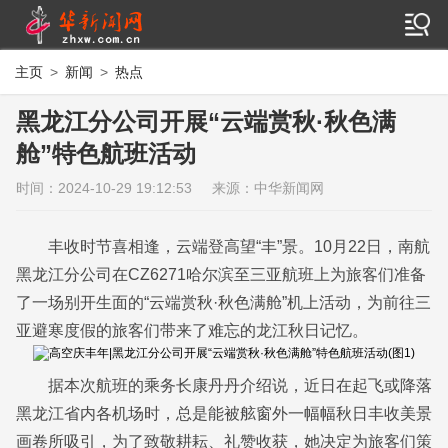
主页
>
新闻
>
热点
黑龙江分公司开展“云端赏秋·秋色满
舱”特色航班活动
时间：2024-10-29 19:12:53
来源：中华新闻网
作者：辛文
丰收时节喜相逢，云端登高望“丰”景。10月22日，南航
黑龙江分公司在CZ6271哈尔滨至三亚航班上为旅客们准备
了一场别开生面的“云端赏秋·秋色满舱”机上活动，为前往三
亚避寒度假的旅客们带来了难忘的龙江秋日记忆。
据本次航班的乘务长康丹丹介绍说，近日在起飞或降落
黑龙江省内各机场时，总是能被舷窗外一幅幅秋日丰收美景
画卷所吸引，为了致敬耕耘、礼赞收获，她决定为旅客们策