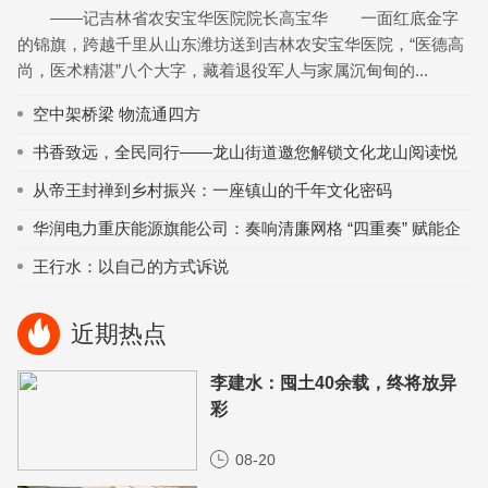
——记吉林省农安宝华医院院长高宝华 一面红底金字
的锦旗，跨越千里从山东潍坊送到吉林农安宝华医院，“医德高
尚，医术精湛”八个大字，藏着退役军人与家属沉甸甸的...
空中架桥梁 物流通四方
书香致远，全民同行——龙山街道邀您解锁文化龙山阅读悦
享新图景
从帝王封禅到乡村振兴：一座镇山的千年文化密码
华润电力重庆能源旗能公司：奏响清廉网格 “四重奏” 赋能企
业高质量发展
王行水：以自己的方式诉说
近期热点
李建水：囤土40余载，终将放异
彩
08-20